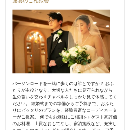
露宴のご相談会
ウエディングアイテム
フォトギャラリー
新着情報
ウエディングプラン
バージンロードを一緒に歩くのは誰とですか？ おふ
Q&A
たりが主役となり、大切な人たちに見守られながら一
生の誓いを交わすチャペルをしっかり見て体感してく
ださい。 結婚式までの準備からご予算まで、おふた
結納・顔合わせ
りにピッタリのプランを、経験豊富なコーディネータ
ーがご提案。 何でもお気軽にご相談を♪ ゲスト高評価
のお料理、上質なおもてなし、宿泊施設など、充実し
挙式までの流れ