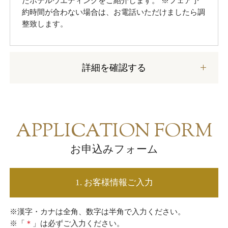
たホテルウエディングをご紹介します。 ※フェア予
約時間が合わない場合は、お電話いただけましたら調
親族・列席者へのサービス
整致します。
アクセス
詳細を確認する
ご結婚披露宴規約
ザ・クレストホテル柏 総合サイト
APPLICATION FORM
お申込みフォーム
1. お客様情報ご入力
※漢字・カナは全角、数字は半角で入力ください。
※「
＊
」は必ずご入力ください。