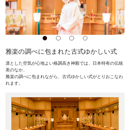
ウエディングアイテム
フォトギャラリー
新着情報
雅楽の調べに包まれた古式ゆかしい式
凛とした空気が心地よい格調高き神殿では、日本特有の伝統
ウエディングプラン
美のなか、
雅楽の調べに包まれながら、古式ゆかしい式がとりおこなわ
れます。
Q&A
結納・顔合わせ
挙式までの流れ