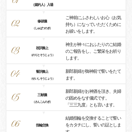
01
（媒妁人）入場
ご神前にふさわしいお心（お気
02
修祓儀
持ち）になっていただくために
（しゅばつのぎ）
お祓いをします。
神主が神々におふたりのご結婚
03
祝詞奏上
のご報告をし、ご繁栄をお祈り
（のりとそうじょう）
します。
新郎新婦が御神前で誓いをたて
04
誓詞奏上
ます。
（せいしそうじょう）
新郎新婦がお神酒を頂き、夫婦
05
三献儀
の固めをなす儀式です。
（さんこんのぎ）
「三三九度」とも言います。
結婚指輪を交換することで誓い
06
をカタチにし、誓いの証としま
指輪交換
す。