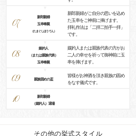
新郎新婦がご自分の思いを込め
新郎新婦
た玉串をご神前に捧げます。
07
玉串奉奠
拝礼作法は「二拝二拍手一拝」
（たまぐしほうてん）
です。
媒妁人または親族代表の方がお
媒妁人
08
二人の幸せを祈って御神前に玉
（または親族代表）
串を捧げます。
玉串奉奠
皆様がお神酒を頂き親族の固め
09
親族固めの盃
をなす儀式です。
10
新郎新婦
（媒妁人）退場
その他の挙式スタイル