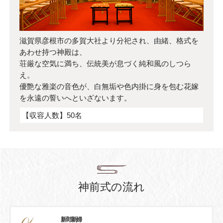
親族・列席者へのサービス
滋賀県彦根市の多賀大社より分祀され、由緒、格式を
アクセス
あわせ持つ神殿は、
荘厳な空気に満ち、伝統美が息づく純和風のしつら
え。
ご結婚披露宴規約
優艶な雅楽の音色が、白無垢や色内掛に身を包む花嫁
を永遠の誓いへといざないます。
ザ・クレストホテル柏 総合サイト
【収容人数】50名
神前式の流れ
新郎新婦