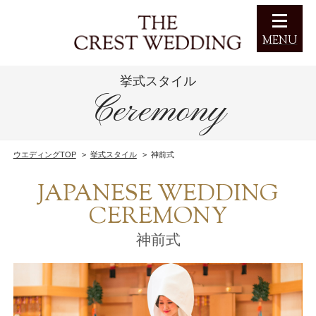
MENU
挙式スタイル
フェア予約
Ceremony
お問い合わせ
ウエディングTOP
挙式スタイル
神前式
HOME
JAPANESE WEDDING
CEREMONY
挙式スタイル
神前式
料理
パーティー会場