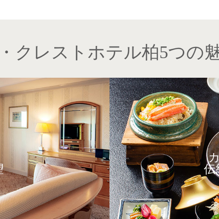
・クレストホテル柏5つの
望
伝