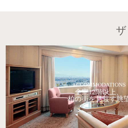
ザ
ACCOMMODATIONS
全室12階以上、
柏の街を見渡す眺