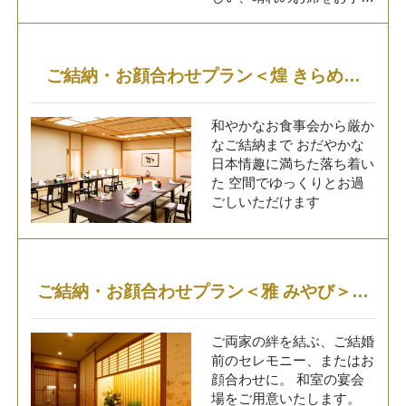
◆洋装ロケーションプラ
いいたします。 テーブル
ン 143,000(消費税込)
と椅子席のご用意が可能で
季節感あふれる公園で
ございます。
の洋装フォトプラン ◆和
ご結納・お顔合わせプラン＜煌 きらめき
装ロケーションプラン
＞
176,000(消費税込) 着
物が映える日本庭園での和
和やかなお食事会から厳か
装フォトプラン ◆和洋
なご結納まで おだやかな
装2スタイルプラン
日本情趣に満ちた落ち着い
297,000(消費税込) ロ
た 空間でゆっくりとお過
ケーションとザ・クレスト
ごしいただけます
ホテル柏の館内を使用した
2スタイルプラン ＜プラ
ンに含まれるもの＞ ■ヘ
アメイク ■着付け ■衣
ご結納・お顔合わせプラン＜雅 みやび＞
裳 ■撮影データー ■撮
影申請料金 ■交通費 ※
土日祝日での撮影の場合
ご両家の絆を結ぶ、ご結婚
は、追加33,000円(消費税
前のセレモニー、またはお
込)にて承ります。 【お問
顔合わせに。 和室の宴会
合せ】 ザ・クレストホ
場をご用意いたします。