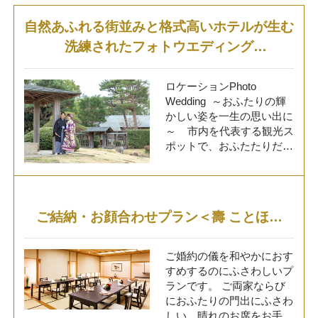
自然あふれる街並みと格式高いホテルが生む
洗練されたフォトウエディング
ロケーションPhoto Wedding
ロケーションPhoto
Wedding ～おふたりの輝
かしい姿を一生の思い出に
～ 市内を代表する観光ス
ポットで、おふたたりだけ
の幸せな瞬間を記録に残す
『ロケーションPhoto
Wedding』が誕生。 衣
裳・着付・交通費などロケ
ご結納・お顔合わせプラン＜壽 ことほぎ
ーションフォトに必要なア
＞
イテムが含まれておりま
す。 詳しい内容・空き状
ご婚約の儀を和やかにおす
況などにつきましては、お
すめするのにふさわしいプ
気軽にお問合せください。
ランです。 ご両家ならび
【実施期間】 2027年3月
におふたりの門出にふさわ
31日(水)まで 【内 容】
しい、晴れのお席をお手伝