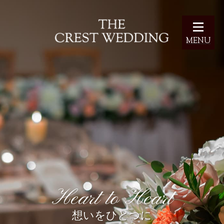
MENU
フェア予約
お問い合わせ
HOME
挙式スタイル
料理
Heart to Heart
想いをひとつに
パーティー会場