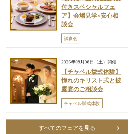
付きスペシャルフェ
ア】会場見学×安心相
談会
試食会
2026年08月08日（土）開催
【チャペル挙式体験】
憧れのキリスト式と披
露宴のご相談会
チャペル挙式体験
すべてのフェアを見る