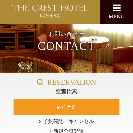
MENU
日本語
ENGLISH
お問い合わせ
CONTACT
宿泊予約
レストラン予約TEL
RESERVATION
HOME
空室検索
新着情報
宿泊予約
予約確認・キャンセル
ご宿泊
新規会員登録