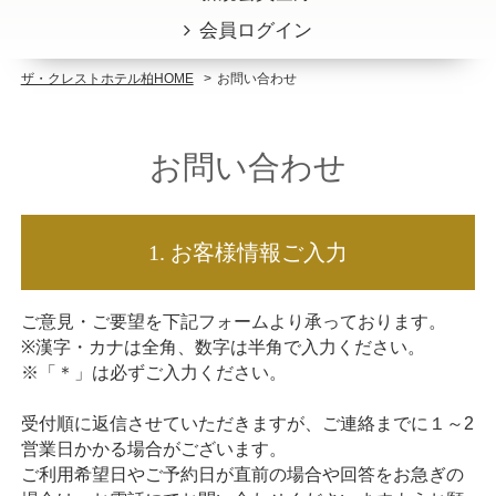
会員ログイン
レストラン
ザ・クレストホテル柏HOME
お問い合わせ
ご宴会・会議
お問い合わせ
記念日のご利用
ウエディング
1. お客様情報ご入力
アクセス
ご意見・ご要望を下記フォームより承っております。
※漢字・カナは全角、数字は半角で入力ください。
※「＊」は必ずご入力ください。
お問い合わせ
受付順に返信させていただきますが、ご連絡までに１～2
営業日かかる場合がございます。
SDGsへの取り組み
ご利用希望日やご予約日が直前の場合や回答をお急ぎの