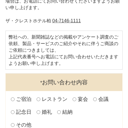
場合は、お電話にてお問い合わせくださいますようお願
い申し上げます。
パンフレット
プライバシーポリシー
ザ・クレストホテル柏
04-7146-1111
宿泊約款・利用規則
ご結婚披露宴規約
宴会・催事規約
サイトマップ
弊社への、新聞雑誌などの掲載やアンケート調査のご
依頼、製品・サービスのご紹介やそれに伴うご商談の
会社概要
採用情報
ご依頼につきましては、
上記代表番号へお電話にてお問い合わせいただきます
ようお願い申し上げます。
お問い合わせ内容
*
ご宿泊
レストラン
宴会
会議
記念日
婚礼
結納
その他