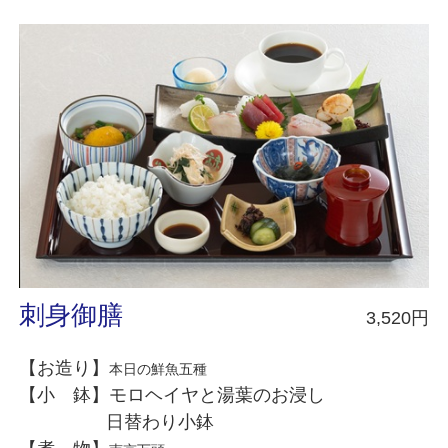
刺身御膳
3,520円
【お造り】
本日の鮮魚五種
【小 鉢】モロヘイヤと湯葉のお浸し
日替わり小鉢