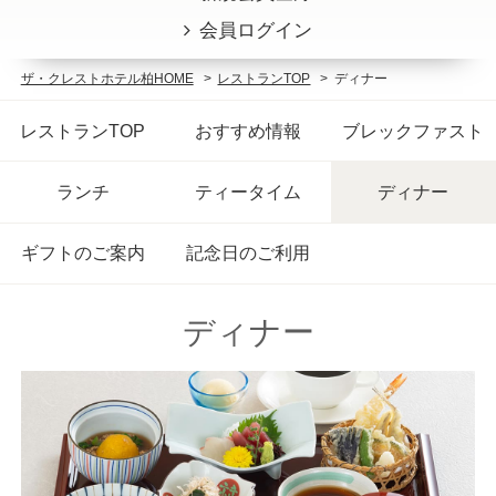
会員ログイン
レストラン
ザ・クレストホテル柏HOME
レストランTOP
ディナー
ご宴会・会議
レストランTOP
おすすめ情報
ブレックファスト
記念日のご利用
ランチ
ティータイム
ディナー
ウエディング
ギフトのご案内
記念日のご利用
アクセス
ディナー
お問い合わせ
SDGsへの取り組み