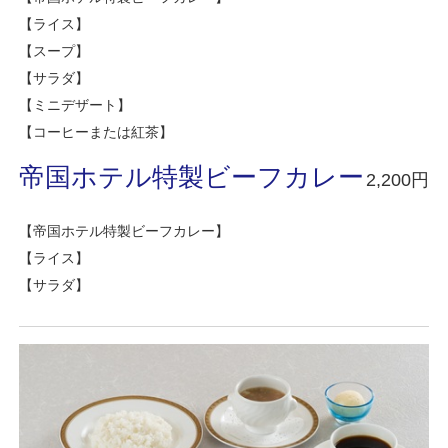
【ライス
】
【スープ
】
【サラダ
】
【ミニデザート
】
【コーヒーまたは紅茶
】
帝国ホテル特製ビーフカレー
2,200円
【帝国ホテル特製ビーフカレー】
【ライス
】
【サラダ
】