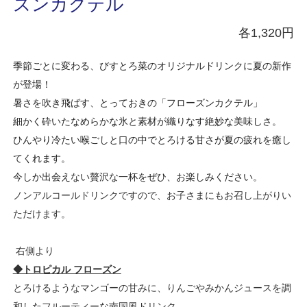
ズンカクテル
各1,320円
季節ごとに変わる、
びすとろ菜のオリジナルドリンクに夏の新作
が登場！
暑さを吹き飛ばす、とっておきの「フローズンカクテル」
細かく砕いたなめらかな氷と素材が織りなす絶妙な美味
しさ。
ひんやり冷たい喉ごしと口の中でとろける甘さが夏の疲れを癒し
て
くれます。
今しか出会えない贅沢な一杯をぜひ、お楽しみください。
ノンアルコールドリンクですので、お子さまにもお召し上がりい
ただけます。
右側より
◆トロピカル フローズン
とろけるようなマンゴーの甘みに、りんごやみかんジュースを調
和したフルーティーな南国風ドリンク。