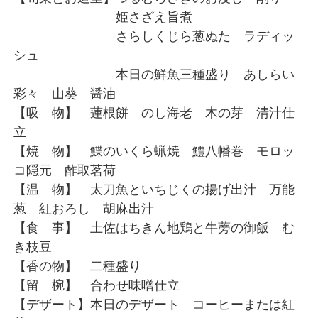
姫さざえ旨煮
さらしくじら葱ぬた ラディッ
シュ
本日の鮮魚三種盛り あしらい
彩々 山葵 醤油
【吸 物】 蓮根餅 のし海老 木の芽 清汁仕
立
【焼 物】 鰈のいくら蝋焼 鱧八幡巻 モロッ
コ隠元 酢取茗荷
【温 物】 太刀魚といちじくの揚げ出汁 万能
葱 紅おろし 胡麻出汁
【食 事】 土佐はちきん地鶏と牛蒡の御飯 む
き枝豆
【香の物】 二種盛り
【留 椀】 合わせ味噌仕立
【デザート】本日のデザート コーヒーまたは紅