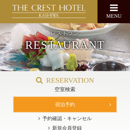
MENU
日本語
ENGLISH
レストラン
RESTAURANT
宿泊予約
レストラン予約TEL
RESERVATION
HOME
空室検索
新着情報
宿泊予約
予約確認・キャンセル
ご宿泊
新規会員登録