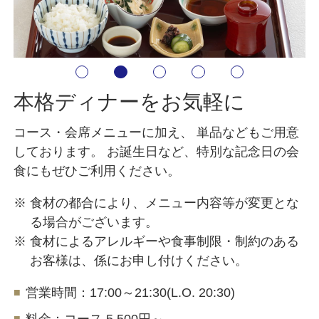
パンフレット
プライバシーポリシー
宿泊約款・利用規則
ご結婚披露宴規約
宴会・催事規約
サイトマップ
本格ディナーをお気軽に
会社概要
採用情報
コース・会席メニューに加え、 単品などもご用意
しております。
お誕生日など、特別な記念日の会
食にもぜひご利用ください。
※ 食材の都合により、メニュー内容等が変更とな
る場合がございます。
※ 食材によるアレルギーや食事制限・制約のある
お客様は、係にお申し付けください。
営業時間：17:00～21:30(L.O. 20:30)
■
料金：コース 5,500円～
■