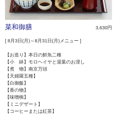
菜和御膳
3,630円
[ 8月3日(月)～8月31日(月)メニュー ]
【お造り】本日の鮮魚二種
【小 鉢】モロヘイヤと湯葉のお浸し
【煮 物】南京万頭
【天婦羅五種】
【白御飯】
【香の物】
【味噌椀】
【ミニデザート】
【コーヒーまたは紅茶】