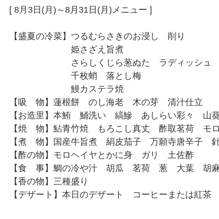
[ 8月3日(月)～8月31日(月)メニュー ]
【盛夏の冷菜】つるむらさきのお浸し 削り
姫さざえ旨煮
さらしくじら葱ぬた ラディッシュ
千枚蛸 落とし梅
鰻カステラ焼
【吸 物】蓮根餅 のし海老 木の芽 清汁仕立
【お造里】本鮪 鯒洗い 縞鰺 あしらい彩々 山
【焼 物】鮎青竹焼 もろこし真丈 酢取茗荷 モ
【煮 物】国産牛旨煮 絹皮茄子 万願寺唐辛子 
【酢の物】モロヘイヤとかに身 ガリ 土佐酢
【食 事】鯛の冷や汁 胡瓜 茗荷 葱 大葉 胡
【香の物】三種盛り
【デザート】本日のデザート コーヒーまたは紅茶