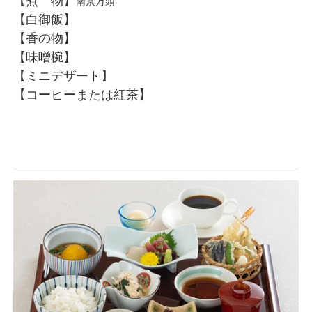
【煮 物】
南京万頭
【白御飯】
【香の物】
【味噌椀】
【ミニデザート】
【コーヒーまたは紅茶】